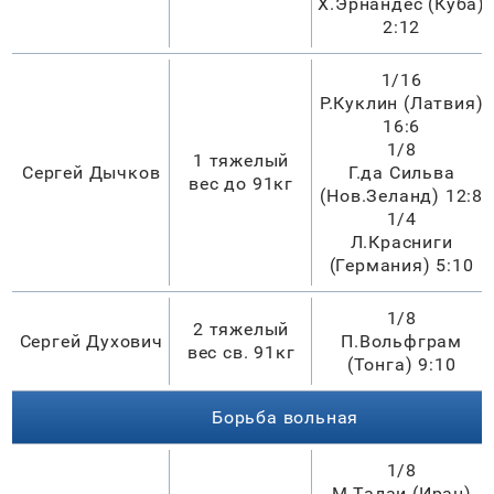
Х.Эрнандес (Куба)
2:12
1/16
Р.Куклин (Латвия)
16:6
1/8
1 тяжелый
Сергей Дычков
Г.да Сильва
вес до 91кг
(Нов.Зеланд) 12:8
1/4
Л.Красниги
(Германия) 5:10
1/8
2 тяжелый
Сергей Духович
П.Вольфграм
вес св. 91кг
(Тонга) 9:10
Борьба вольная
1/8
М.Талаи (Иран)