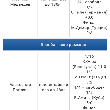
1/4 - свободен
Медведев
до 130кг
1/2
С.Тиле (Германия)
+0:0
Финал
М.Демир (Турция)
0:3
Борьба греко-римская
1/16
Х.Очоа
(Венесуэла) 11:0
1/8
Кан Йонг (КНДР)
3:2
Александр
наилегчайший
1/4 – свободен
Павлов
вес до 48кг
1/2
В.Амита (Куба)
5:0
Финал