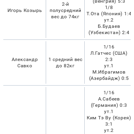
(Венгрия) 5:3
2-й
1/8
Игорь Козырь
полусредний
Т.Ота (Япония) 1:4
вес до 74кг
ут.2
Б.Будаев
(Узбекистан) 2:4
1/16
Л.Гатчес (США)
Александр
1 средний вес
2:3
Савко
до 82кг
ут.1
М.Ибрагимов
(Азербайдж) 0:5
1/16
А.Сабеев
(Германия) 0:3
ут.1
Ким Тэ Ву (Корея)
3:1
ут.2