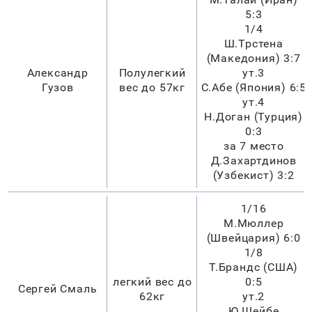
5:3
1/4
Ш.Трстена
(Македония) 3:7
Александр
Полулегкий
ут.3
Гузов
вес до 57кг
С.Абе (Япония) 6:5
ут.4
Н.Доган (Турция)
0:3
за 7 место
Д.Захартдинов
(Узбекист) 3:2
1/16
М.Мюллер
(Швейцария) 6:0
1/8
Т.Брандс (США)
легкий вес до
0:5
Сергей Смаль
62кг
ут.2
Ю.Шейбе