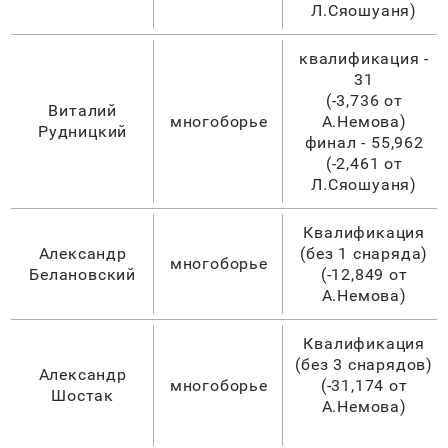
Л.Сяошуаня)
квалификация -
31
(-3,736 от
Виталий
многоборье
А.Немова)
Рудницкий
финал - 55,962
(-2,461 от
Л.Сяошуаня)
Квалификация
Александр
(без 1 снаряда)
многоборье
Белановский
(-12,849 от
А.Немова)
Квалификация
(без 3 снарядов)
Александр
многоборье
(-31,174 от
Шостак
А.Немова)