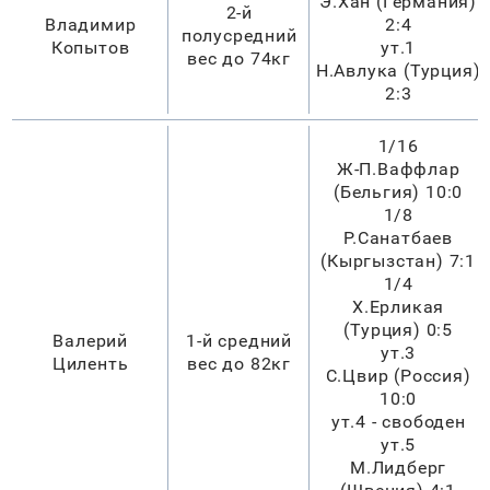
Э.Хан (Германия)
2-й
Владимир
2:4
полусредний
Копытов
ут.1
вес до 74кг
Н.Авлука (Турция)
2:3
1/16
Ж-П.Ваффлар
(Бельгия) 10:0
1/8
Р.Санатбаев
(Кыргызстан) 7:1
1/4
Х.Ерликая
(Турция) 0:5
Валерий
1-й средний
ут.3
Циленть
вес до 82кг
С.Цвир (Россия)
10:0
ут.4 - свободен
ут.5
М.Лидберг