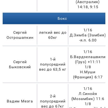
(Австралия)
14:18, 9:15
Бокс
1/16
Сергей
легкий вес до
Д.Зимба (Замбия)
Острошапкин
60кг
-я.п. 6.00
1/16
Б.Вардзелашвили
1-й
Сергей
(Груз) +11:11
полусредний
Быковский
1/8
вес до 63,5 кг
Н.Муши
(Франция) 6:17
1/16
Л.Синойя
2-й
(Мозамбик) 11:6
Вадим Мезга
полусредний
1/8
вес до 67кг