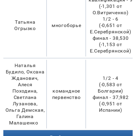
(-1,301 от
О.Витриченко)
1/2 - 6
Татьяна
многоборье
(-0,651 от
Огрызко
Е.Серебрянской)
финал - 38,530
(-1,153 от
Е.Серебрянской)
Наталья
Будило, Оксана
Жданович,
1/2 - 4
Алеся
(-0,583 от
Походина,
командное
Болгарии)
Светлана
первенство
финал - 37,982
Лузанова,
(-0,951 от
Ольга Демская,
Испании)
Галина
Малашенко