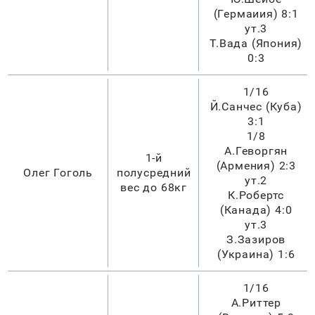
(Гермаиия) 8:1
ут.3
Т.Вада (Япония)
0:3
1/16
Й.Санчес (Куба)
3:1
1/8
А.Геворгян
1-й
(Армения) 2:3
Олег Гоголь
полусредний
ут.2
вес до 68кг
К.Робертс
(Канада) 4:0
ут.3
З.Зазиров
(Украина) 1:6
1/16
А.Риттер