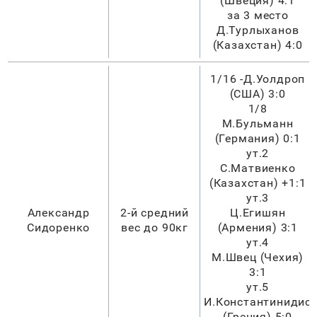
(Швеция) 4:1
за 3 место
Д.Турлыханов
(Казахстан) 4:0
1/16 -Д.Уолдроп
(США) 3:0
1/8
М.Бульманн
(Германия) 0:1
ут.2
С.Матвиенко
(Казахстан) +1:1
ут.3
Александр
2-й средний
Ц.Егишян
Сидоренко
вес до 90кг
(Армения) 3:1
ут.4
М.Швец (Чехия)
3:1
ут.5
И.Константинидис
(Греция) 5:0