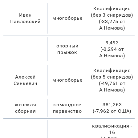
Квалификация
Иван
(без 3 снарядов)
многоборье
Павловский
(-33,275 от
А.Немова)
9,493
опорный
(-0,294 от
прыжок
А.Немова)
Квалификация
Алексей
(без 5 снарядов)
многоборье
Синкевич
(-49,761 от
А.Немова)
женская
командное
381,263
сборная
первенство
(-7,962 от США)
квалификация -
16