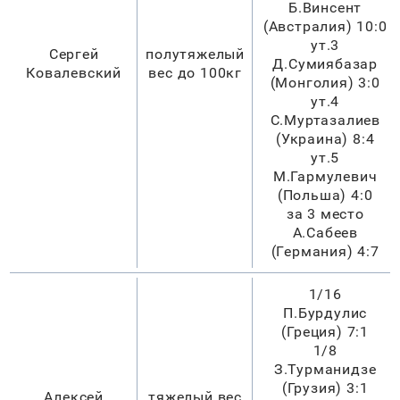
Б.Винсент
(Австралия) 10:0
ут.3
Сергей
полутяжелый
Д.Сумиябазар
Ковалевский
вес до 100кг
(Монголия) 3:0
ут.4
С.Муртазалиев
(Украина) 8:4
ут.5
М.Гармулевич
(Польша) 4:0
за 3 место
А.Сабеев
(Германия) 4:7
1/16
П.Бурдулис
(Греция) 7:1
1/8
З.Турманидзе
(Грузия) 3:1
Алексей
тяжелый вес