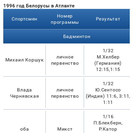
1996 год Белорусы в Атланте
Номер
Спортсмен
Результат
программы
Бадминтон
1/32
личное
М.Хелбер
Михаил Коршук
первенство
(Германия)
12:15,1:15
1/32
Влада
личное
Ю.Сентосо
Чернявская
первенство
(Индия) 11:6, 3:11,
1:11
1/16
П.Блекберн,
оба
Микст
Р.Катор