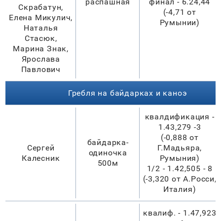
распашная
финал - 6.24,44
Скрабатун,
(-4,71 от
Елена Микулич,
Румынии)
Наталья
Стасюк,
Марина Знак,
Ярослава
Павлович
Гребля на байдарках и каноэ
квалдификация -
1.43,279 -3
(-0,888 от
байдарка-
Сергей
Г.Мадьяра,
одиночка
Калесник
Румыния)
500м
1/2 - 1.42,505 - 8
(-3,320 от А.Росси,
Италия)
квалиф. - 1.47,923