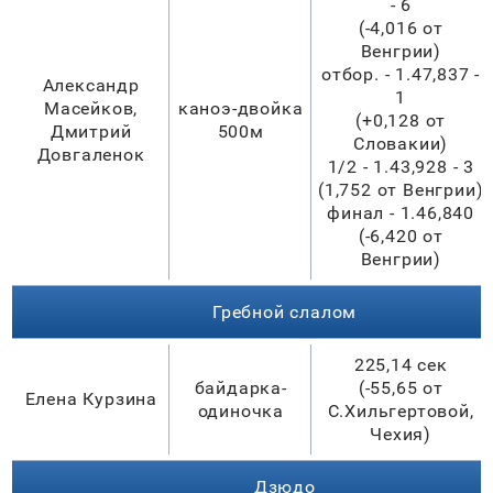
- 6
(-4,016 от
Венгрии)
отбор. - 1.47,837 -
Александр
1
Масейков,
каноэ-двойка
(+0,128 от
Дмитрий
500м
Словакии)
Довгаленок
1/2 - 1.43,928 - 3
(1,752 от Венгрии)
финал - 1.46,840
(-6,420 от
Венгрии)
Гребной слалом
225,14 сек
байдарка-
(-55,65 от
Елена Курзина
одиночка
С.Хильгертовой,
Чехия)
Дзюдо