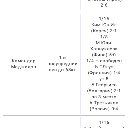
2:6
1/16
Ким Юн Ил
(Корея) 3:1
1/8
М.Юли-
Ханнуксела
(Финл) 5:0
1-й
Камандар
1/4 – свободен
полусредний
Маджидов
½ Г.Ялуз
вес до 68кг
(Франция) 1:4
ут.5
Б.Георгиев
(Болгария) 3:1
за 3 место
А.Третьяков
(Россия) 0:4
1/16