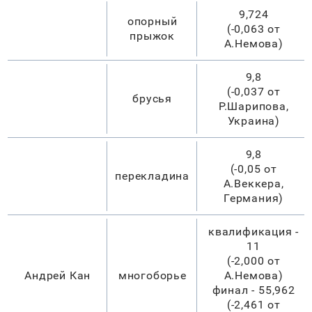
9,724
опорный
(-0,063 от
прыжок
А.Немова)
9,8
(-0,037 от
брусья
Р.Шарипова,
Украина)
9,8
(-0,05 от
перекладина
А.Веккера,
Германия)
квалификация -
11
(-2,000 от
Андрей Кан
многоборье
А.Немова)
финал - 55,962
(-2,461 от