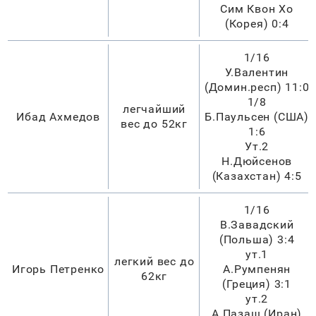
Сим Квон Хо
(Корея) 0:4
1/16
У.Валентин
(Домин.респ) 11:0
1/8
легчайший
Ибад Ахмедов
Б.Паульсен (США)
вес до 52кг
1:6
Ут.2
Н.Дюйсенов
(Казахстан) 4:5
1/16
В.Завадский
(Польша) 3:4
ут.1
легкий вес до
Игорь Петренко
А.Румпенян
62кг
(Греция) 3:1
ут.2
А.Пазаш (Иран)