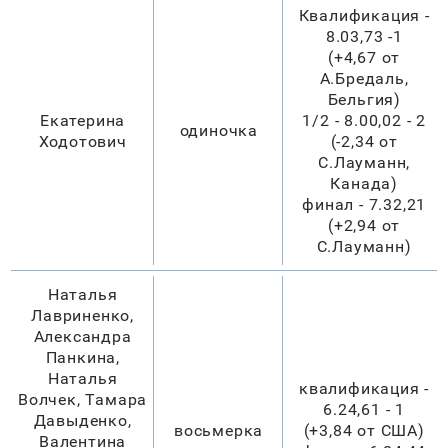
Квалификация -
8.03,73 -1
(+4,67 от
А.Бредаль,
Бельгия)
Екатерина
1/2 - 8.00,02 - 2
одиночка
Ходотович
(-2,34 от
С.Лауманн,
Канада)
финал - 7.32,21
(+2,94 от
С.Лауманн)
Наталья
Лавриненко,
Александра
Панкина,
Наталья
квалификация -
Волчек, Тамара
6.24,61 - 1
Давыденко,
восьмерка
(+3,84 от США)
Валентина