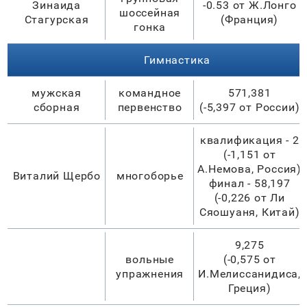
Зинаида
-0.53 от Ж.Лонго
шоссейная
Стагурская
(Франция)
гонка
Гимнастика
мужская
командное
571,381
сборная
первенство
(-5,397 от России)
квалификация - 2
(-1,151 от
А.Немова, Россия)
Виталий Щербо
многоборье
финал - 58,197
(-0,226 от Ли
Сяошуаня, Китай)
9,275
вольные
(-0,575 от
упражнения
И.Мелиссанидиса,
Греция)