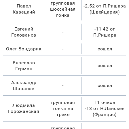
групповая
Павел
-2.52 от П.Ришара
шоссейная
Кавецкий
(Швейцария)
гонка
Евгений
-11.42 от
-
Голованов
П.Ришара
Олег Бондарик
-
сошел
Вячеслав
-
сошел
Герман
Александр
-
сошел
Шарапов
групповая
11 очков
Людмила
гонка на
-13 от Н.Лансьен
Горожанская
треке
(Франция)
групповая