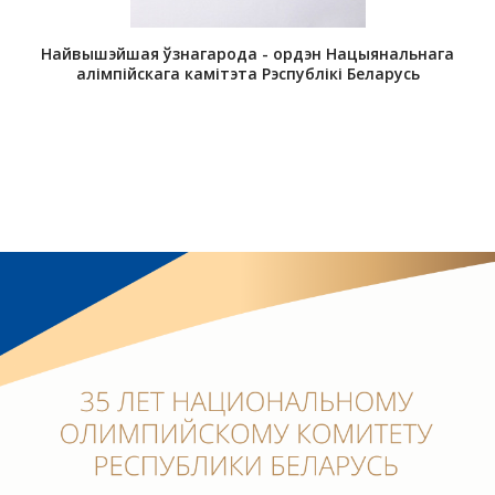
Сертыфікат прызнання Міжнародным алімпійскім
камітэтам Нацыянальнага алімпійскага камітэта
Рэспублікі Беларусь