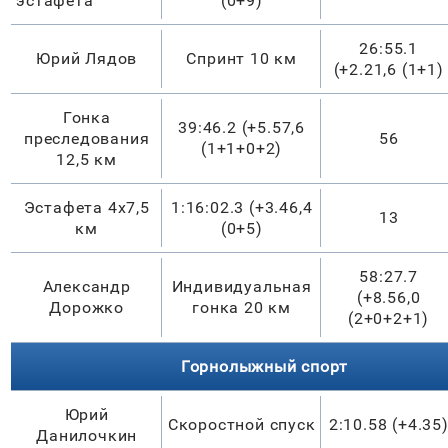
эстафета
(0+9)
26:55.1
Юрий Лядов
Спринт 10 км
(+2.21,6 (1+1)
Гонка
39:46.2 (+5.57,6
преследования
56
(1+1+0+2)
12,5 км
Эстафета 4х7,5
1:16:02.3 (+3.46,4
13
км
(0+5)
58:27.7
Александр
Индивидуальная
(+8.56,0
Дорожко
гонка 20 км
(2+0+2+1)
Горнолыжный спорт
Юрий
Скоростной спуск
2:10.58 (+4.35
Данилочкин