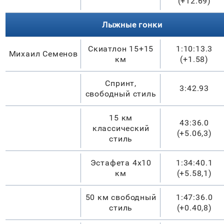
(+12.69)
Лыжные гонки
Скиатлон 15+15
1:10:13.3
Михаил Семенов
км
(+1.58)
Спринт,
3:42.93
свободный стиль
15 км
43:36.
0
классический
(
+5.06,3
)
стиль
Эстафета 4х10
1:
34
:
40
.
1
км
(
+5.58,1
)
50 км свободный
1:
47
:
36
.
0
стиль
(
+0.40,8
)