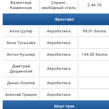
Валентина
Спринт,
2:46.76
Каминская
свободный стиль
Фристайл
Алла Цупер
Акробатика
98,01 балла
Анна Гуськова
Акробатика
Антон Кушнир
Акробатика
134,50 балла
Дмитрий
Акробатика
Дащинский
Денис Осипов
Акробатика
Алексей Гришин
Акробатика
Шорт-трек