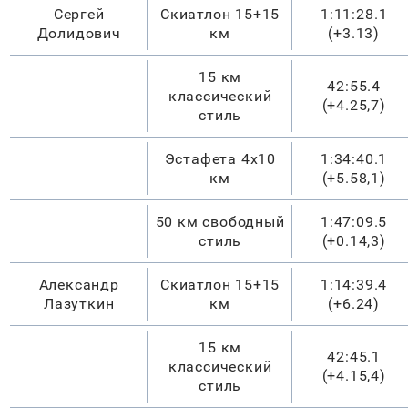
Сергей
Скиатлон 15+15
1:
11
:
28
.
1
Долидович
км
(
+3.13
)
15 км
42:55.4
классический
(
+4.25,7
)
стиль
Эстафета 4х10
1:34:40.1
км
(
+5.58,1
)
50 км свободный
1:47:09.5
стиль
(
+0.14,3
)
Александр
Скиатлон 15+15
1:14:39.4
Лазуткин
км
(
+6.24
)
15 км
42:45.1
классический
(
+4.15,4
)
стиль